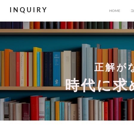
INQUIRY
HOME
コ
正解が
時代に求