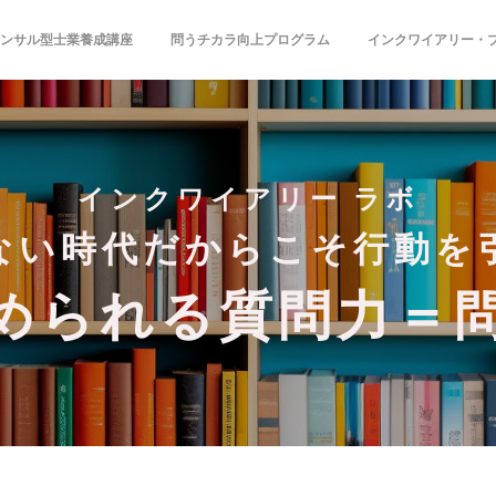
ンサル型士業養成講座
問うチカラ向上プログラム
インクワイアリー・
インクワイアリー ラボ
ない時代だからこそ行動を
められる質問力＝